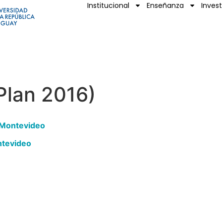
Institucional
Enseñanza
Inves
lan 2016)
 Montevideo
ntevideo
Navegación
Contact
Principal
Av. Dr. Améri
Unidad Académica de
Teléfono: (+