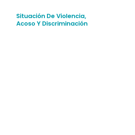
Situación De Violencia,
Acoso Y Discriminación
¿Has sufrido situaciones de
abuso, discriminación, violencia
o humillación en nuestra
facultad?