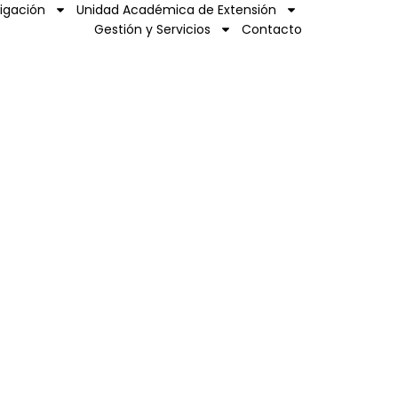
tigación
Unidad Académica de Extensión
Gestión y Servicios
Contacto
o
co Ricaldoni S/N
598) 24 87 00 50