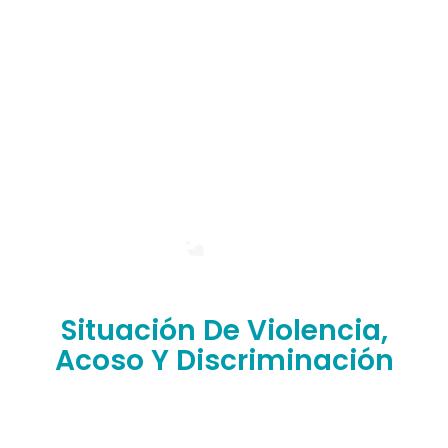
Situación De Violencia,
Acoso Y Discriminación
¿Has sufrido situaciones de abuso, discriminación,
violencia o humillación en nuestra facultad?