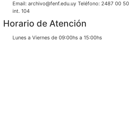
Email: archivo@fenf.edu.uy Teléfono: 2487 00 50
int. 104
Horario de Atención
Lunes a Viernes de 09:00hs a 15:00hs
Navegación
Contacto
Principal
Av. Dr. Américo Ricaldoni
Unidad Académica de
S/N
Extensión
Teléfono: (+598) 24 87 00
50
Listado de Teléfonos -
Central