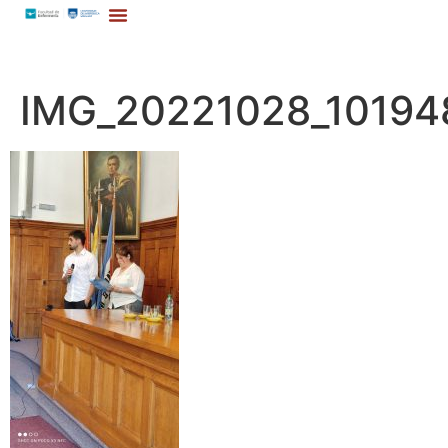
IMG_20221028_10194