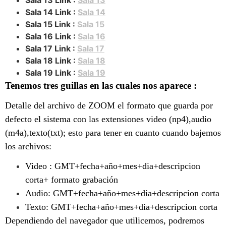
Sala 13 Link :
Sala 13
Sala 14 Link :
Sala 14
Sala 15 Link :
Sala 15
Sala 16 Link :
Sala 16
Sala 17 Link :
Sala 17
Sala 18 Link :
Sala 18
Sala 19 Link :
Sala 19
Tenemos tres guillas en las cuales nos aparece :
Detalle del archivo de ZOOM el formato que guarda por
defecto el sistema con las extensiones video (np4),audio
(m4a),texto(txt); esto para tener en cuanto cuando bajemos
los archivos:
Video : GMT+fecha+año+mes+dia+descripcion
corta+ formato grabación
Audio: GMT+fecha+año+mes+dia+descripcion corta
Texto: GMT+fecha+año+mes+dia+descripcion corta
Dependiendo del navegador que utilicemos, podremos