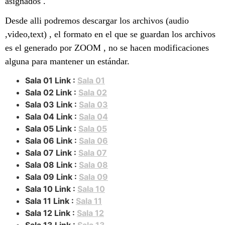
asignados .
Desde alli podremos descargar los archivos (audio
,video,text) , el formato en el que se guardan los archivos
es el generado por ZOOM , no se hacen modificaciones
alguna para mantener un estándar.
Sala 01 Link :
Sala 01
Sala 02 Link :
Sala 02
Sala 03 Link :
Sala 03
Sala 04 Link :
Sala 04
Sala 05 Link :
Sala 05
Sala 06 Link :
Sala 06
Sala 07 Link :
Sala 07
Sala 08 Link :
Sala 08
Sala 09 Link :
Sala 09
Sala 10 Link :
Sala 10
Sala 11 Link :
Sala 11
Sala 12 Link :
Sala 12