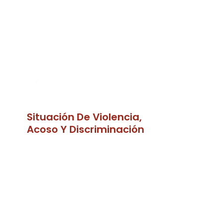
Situación De Violencia,
Acoso Y Discriminación
¿Has sufrido situaciones de
abuso, discriminación, violencia
o humillación en nuestra
facultad?