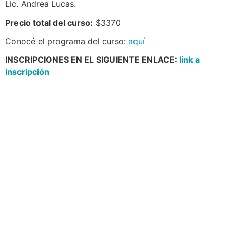
Lic. Andrea Lucas.
Precio total del curso:
$3370
Conocé el programa del curso:
aquí
INSCRIPCIONES EN EL SIGUIENTE ENLACE:
link a
inscripción
Navegación
Contacto
Principal
Av. Dr. Américo Ricaldoni
Unidad Académica de
S/N
Extensión
Teléfono: (+598) 24 87 00
50
Listado de Teléfonos -
Central