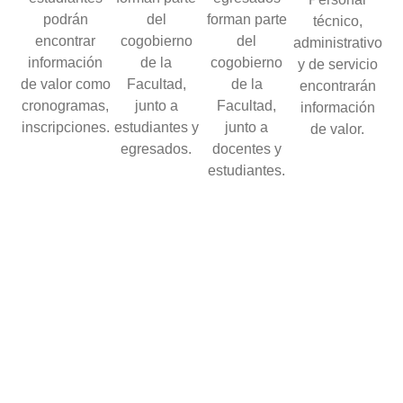
podrán
del
forman parte
técnico,
encontrar
cogobierno
del
administrativo
información
de la
cogobierno
y de servicio
de valor como
Facultad,
de la
encontrarán
cronogramas,
junto a
Facultad,
información
inscripciones.
estudiantes y
junto a
de valor.
egresados.
docentes y
estudiantes.