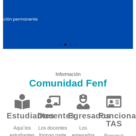
Información
Comunidad Fenf
Estudiantes
Docentes
Egresados
Funciona
TAS
Aquí los
Los docentes
Los
estudiantes
forman parte
egresados
Personal